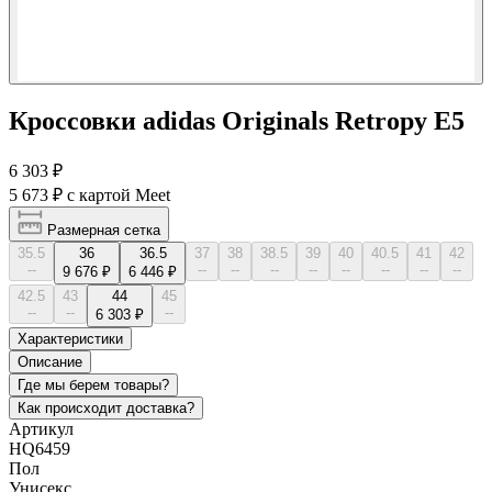
Кроссовки adidas Originals Retropy E5
6 303 ₽
5 673 ₽
с картой Meet
Размерная сетка
35.5
36
36.5
37
38
38.5
39
40
40.5
41
42
--
--
--
--
--
--
--
--
--
9 676 ₽
6 446 ₽
42.5
43
44
45
--
--
--
6 303 ₽
Характеристики
Описание
Где мы берем товары?
Как происходит доставка?
Артикул
HQ6459
Пол
Унисекс