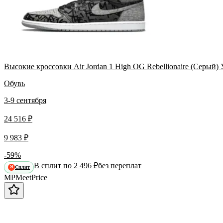
Высокие кроссовки Air Jordan 1 High OG Rebellionaire (Серый)
Обувь
3-9 сентября
24 516 ₽
9 983 ₽
-59%
В сплит по 2 496 ₽
без переплат
Сплит
Я
MP
Meet
Price