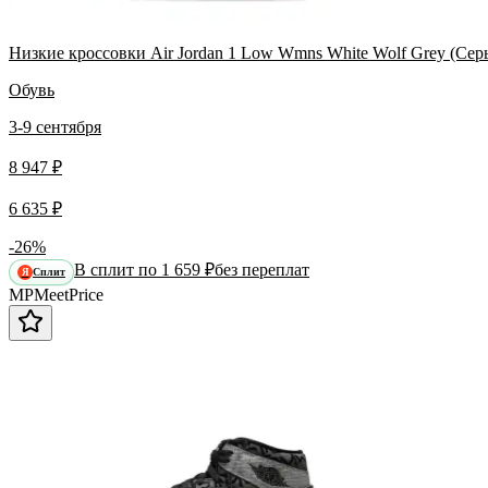
Низкие кроссовки Air Jordan 1 Low Wmns White Wolf Grey (Сер
Обувь
3-9 сентября
8 947 ₽
6 635 ₽
-26%
В сплит по 1 659 ₽
без переплат
Сплит
Я
MP
Meet
Price