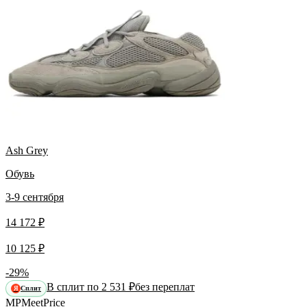
Ash Grey
Обувь
3-9 сентября
14 172 ₽
10 125 ₽
-29%
В сплит по 2 531 ₽
без переплат
Сплит
Я
MP
Meet
Price