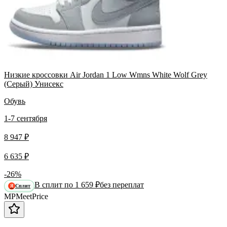
Низкие кроссовки Air Jordan 1 Low Wmns White Wolf Grey
(Серый) Унисекс
Обувь
1-7 сентября
8 947 ₽
6 635 ₽
-26%
В сплит по 1 659 ₽
без переплат
Сплит
Я
MP
Meet
Price