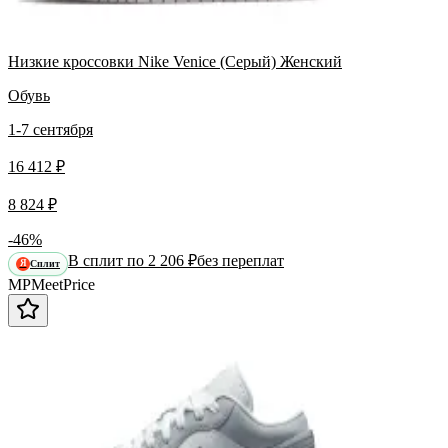
Низкие кроссовки Nike Venice (Серый) Женский
Обувь
1-7 сентября
16 412 ₽
8 824 ₽
-46%
В сплит по 2 206 ₽
без переплат
Сплит
Я
MP
Meet
Price