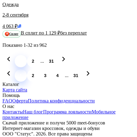
Одежда
2-8 сентября
4 063 ₽
В сплит по 1 129 ₽
без переплат
Сплит
Я
Показано
1-32
из
962
...
1
2
31
...
1
2
3
4
31
Каталог
Карта сайта
Помощь
FAQ
Оферта
Политика конфиденциальности
О нас
Контакты
Наш блог
Программа лояльности
Мобильное
приложение
Скачай приложение и получи 5000 meet-бонусов
Интернет-магазин кроссовок, одежды и обуви
ООО "Статус". 2026. Все права защищены