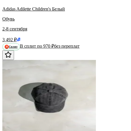
Adidas Adilette Children's Белый
Обувь
2-8 сентября
3 492 ₽
В сплит по 970 ₽
без переплат
Сплит
Я