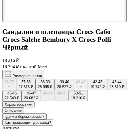
Сандалии и шлепанцы Crocs Сабо
Crocs Salehe Bembury X Crocs Polli
Чёрный
18 216 ₽
16 394 ₽
с картой Meet
Размерная сетка
36-37
37-38
38-39
39-40
41-42
42-43
43-44
--
--
27 516 ₽
28 995 ₽
28 527 ₽
19 742 ₽
23 510 ₽
45-46
46-47
48-49
49-50
50-51
--
--
22 540 ₽
20 682 ₽
18 216 ₽
Характеристики
Описание
Где мы берем товары?
Как происходит доставка?
Артикул