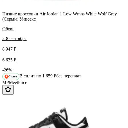
Низкие кроссовки Air Jordan 1 Low Wmns White Wolf Grey
(Серый) Унисекс
Обувь
2-8 сентября
8 947 ₽
6 635 ₽
-26%
В сплит по 1 659 ₽
без переплат
Сплит
Я
MP
Meet
Price