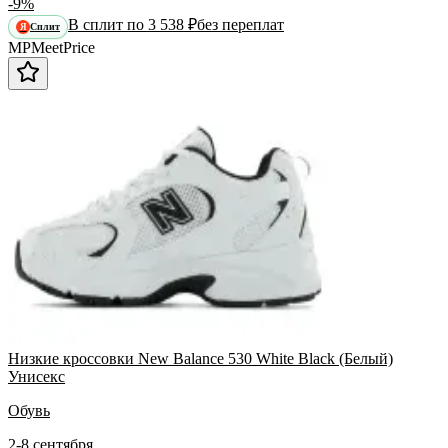
-9%
В сплит по 3 538 ₽
без переплат
Сплит
Я
MP
Meet
Price
Низкие кроссовки New Balance 530 White Black (Белый)
Унисекс
Обувь
2-8 сентября