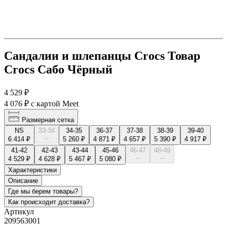
Сандалии и шлепанцы Crocs Товар
Crocs Сабо Чёрный
4 529 ₽
4 076 ₽
с картой Meet
Размерная сетка
NS
33-34
34-35
36-37
37-38
38-39
39-40
--
6 414 ₽
5 260 ₽
4 871 ₽
4 657 ₽
5 390 ₽
4 917 ₽
41-42
42-43
43-44
45-46
46-47
48-49
--
--
4 529 ₽
4 628 ₽
5 467 ₽
5 080 ₽
Характеристики
Описание
Где мы берем товары?
Как происходит доставка?
Артикул
209563001