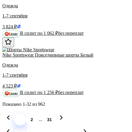
Одежда
1-7 сентября
3 824 ₽
В сплит по 1 062 ₽
без переплат
Сплит
Я
Nike Sportswear Повседневные шорты Белый
Одежда
1-7 сентября
4 523 ₽
В сплит по 1 256 ₽
без переплат
Сплит
Я
Показано
1-32
из
962
...
1
2
31