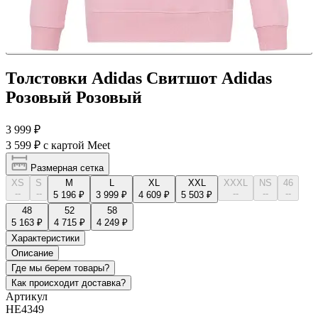
Толстовки Adidas Свитшот Adidas
Розовый Розовый
3 999 ₽
3 599 ₽
с картой Meet
Размерная сетка
XS
S
M
L
XL
XXL
XXXL
NS
46
--
--
--
--
--
5 196 ₽
3 999 ₽
4 609 ₽
5 503 ₽
48
52
58
5 163 ₽
4 715 ₽
4 249 ₽
Характеристики
Описание
Где мы берем товары?
Как происходит доставка?
Артикул
HE4349