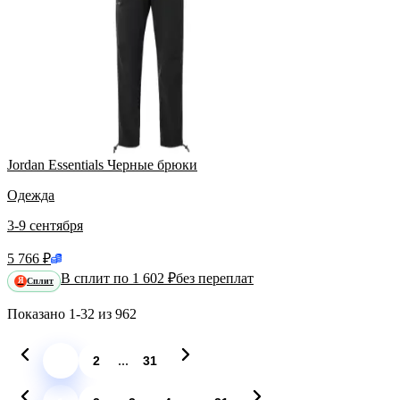
Jordan Essentials Черные брюки
Одежда
3-9 сентября
5 766 ₽
В сплит по 1 602 ₽
без переплат
Сплит
Я
Показано
1-32
из
962
...
1
2
31