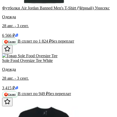
Футболки Air Jordan Banned Men's T-Shirt (Чёрный) Унисекс
Одежда
28 авг. - 3 сент.
6 566 ₽
В сплит по 1 824 ₽
без переплат
Сплит
Я
Sole Food Oversize Tee White
Одежда
28 авг. - 3 сент.
3 415 ₽
В сплит по 949 ₽
без переплат
Сплит
Я