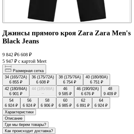
Джинсы прямого кроя Zara Zara Men's
Black Jeans
9 842 ₽
6 608 ₽
5 947 ₽
с картой Meet
Размерная сетка
34 (165/72A)
36 (175/72A)
38 (175/76A)
40 (180/80A)
6 855 ₽
6 608 ₽
6 754 ₽
6 751 ₽
42 (180/84A)
44 (185/88A)
46
46 (190/92A)
48
--
6 901 ₽
9 585 ₽
6 676 ₽
9 409 ₽
54
56
58
60
62
64
6 924 ₽
6 924 ₽
6 906 ₽
6 985 ₽
6 891 ₽
6 924 ₽
Характеристики
Описание
Где мы берем товары?
Как происходит доставка?