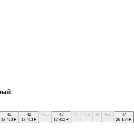
ерый
41
42
42.5
43
44
44.5
46
46.5
47
--
--
--
--
--
12 413 ₽
12 413 ₽
12 413 ₽
29 154 ₽