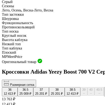
Серый
Сезоны
Лето, Осень, Весна-Лето, Весна
Тип застежки
Шнуровка
Функциональность
Противоскользящий
Тип носка
Круглый носок
Высота каблука
Низкий топ
Тип каблука
Плоский
MP
Meet
Price
Оригинальный товар
Кроссовки Adidas Yeezy Boost 700 V2 С
Размерная сетка
36
36.5
37
38
38.5
39
40
40.5
--
--
--
12 413 ₽
25 009 ₽
25 201 ₽
25 201 ₽
12 413 ₽
13 763 ₽
12 413 ₽