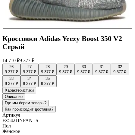
Кроссовки Adidas Yeezy Boost 350 V2
Серый
14 710 ₽
9 377 ₽
26
27
28
29
30
31
32
9 377 ₽
9 377 ₽
9 377 ₽
9 377 ₽
9 377 ₽
9 377 ₽
9 377 ₽
33
34
35
9 377 ₽
9 377 ₽
9 377 ₽
Характеристики
Описание
Где мы берем товары?
Как происходит доставка?
Артикул
FZ5421INFANTS
Пол
Женское