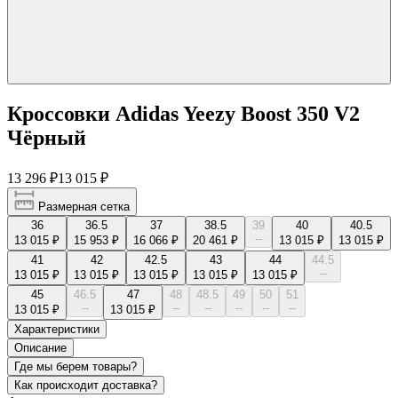
Кроссовки Adidas Yeezy Boost 350 V2
Чёрный
13 296 ₽
13 015 ₽
Размерная сетка
36
36.5
37
38.5
39
40
40.5
--
13 015 ₽
15 953 ₽
16 066 ₽
20 461 ₽
13 015 ₽
13 015 ₽
41
42
42.5
43
44
44.5
--
13 015 ₽
13 015 ₽
13 015 ₽
13 015 ₽
13 015 ₽
45
46.5
47
48
48.5
49
50
51
--
--
--
--
--
--
13 015 ₽
13 015 ₽
Характеристики
Описание
Где мы берем товары?
Как происходит доставка?