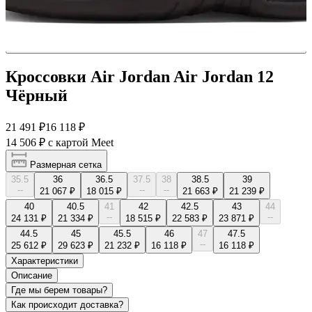
Кроссовки Air Jordan Air Jordan 12
Чёрный
21 491 ₽
16 118 ₽
14 506 ₽
с картой Meet
Размерная сетка
35.5
36
36.5
37.5
38
38.5
39
--
--
--
21 067 ₽
18 015 ₽
21 663 ₽
21 239 ₽
40
40.5
41
42
42.5
43
44
--
--
24 131 ₽
21 334 ₽
18 515 ₽
22 583 ₽
23 871 ₽
44.5
45
45.5
46
47
47.5
--
25 612 ₽
29 623 ₽
21 232 ₽
16 118 ₽
16 118 ₽
Характеристики
Описание
Где мы берем товары?
Как происходит доставка?