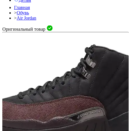
Детям
Главная
>
Обувь
>
Air Jordan
Оригинальный товар