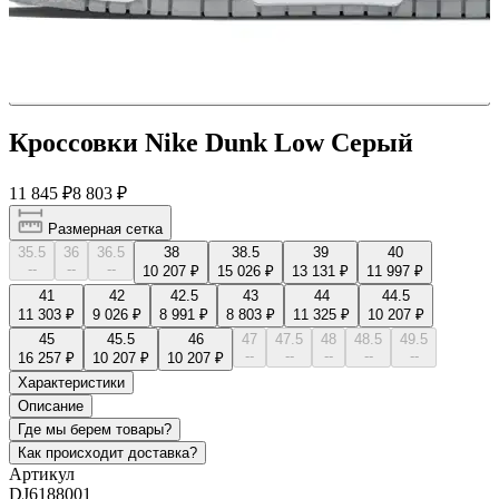
Кроссовки Nike Dunk Low Серый
11 845 ₽
8 803 ₽
Размерная сетка
35.5
36
36.5
38
38.5
39
40
--
--
--
10 207 ₽
15 026 ₽
13 131 ₽
11 997 ₽
41
42
42.5
43
44
44.5
11 303 ₽
9 026 ₽
8 991 ₽
8 803 ₽
11 325 ₽
10 207 ₽
45
45.5
46
47
47.5
48
48.5
49.5
--
--
--
--
--
16 257 ₽
10 207 ₽
10 207 ₽
Характеристики
Описание
Где мы берем товары?
Как происходит доставка?
Артикул
DJ6188001