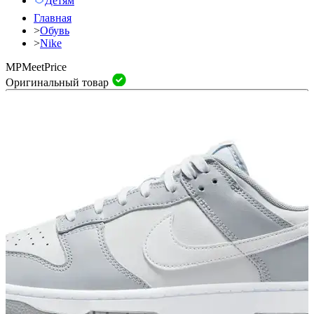
Детям
Главная
>
Обувь
>
Nike
MP
Meet
Price
Оригинальный товар