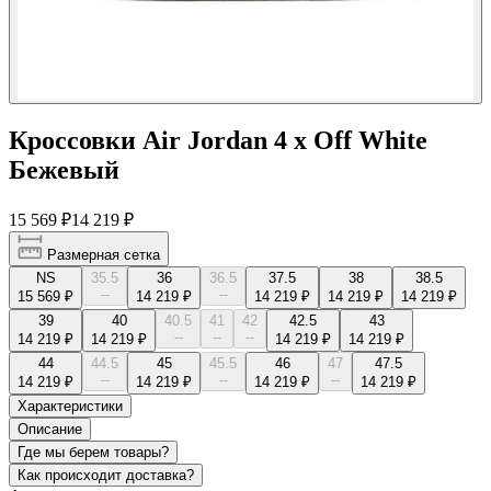
Кроссовки Air Jordan 4 x Off White
Бежевый
15 569 ₽
14 219 ₽
Размерная сетка
NS
35.5
36
36.5
37.5
38
38.5
--
--
15 569 ₽
14 219 ₽
14 219 ₽
14 219 ₽
14 219 ₽
39
40
40.5
41
42
42.5
43
--
--
--
14 219 ₽
14 219 ₽
14 219 ₽
14 219 ₽
44
44.5
45
45.5
46
47
47.5
--
--
--
14 219 ₽
14 219 ₽
14 219 ₽
14 219 ₽
Характеристики
Описание
Где мы берем товары?
Как происходит доставка?