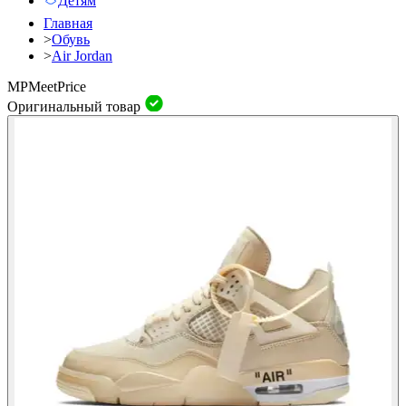
Детям
Главная
>
Обувь
>
Air Jordan
MP
Meet
Price
Оригинальный товар