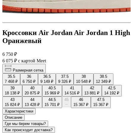
Кроссовки Air Jordan Air Jordan 1 High
Оранжевый
6 750 ₽
6 075 ₽
с картой Meet
Размерная сетка
35.5
36
36.5
37.5
38
38.5
7 468 ₽
6 750 ₽
9 149 ₽
9 326 ₽
10 548 ₽
12 349 ₽
39
40
40.5
41
42
42.5
18 138 ₽
20 875 ₽
15 969 ₽
14 516 ₽
13 881 ₽
14 192 ₽
43
44
44.5
45
46
47.5
--
15 824 ₽
13 428 ₽
15 701 ₽
15 367 ₽
15 367 ₽
Характеристики
Описание
Где мы берем товары?
Как происходит доставка?