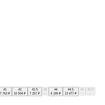
41
42
42.5
43
44
44.5
45
45.5
--
--
--
7 763 ₽
10 504 ₽
7 257 ₽
6 180 ₽
13 477 ₽