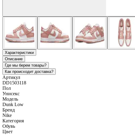
Характеристики
Описание
Где мы берем товары?
Как происходит доставка?
Артикул
DD1503118
Пол
Унисекс
Модель
Dunk Low
Бренд
Nike
Категория
Обувь
Цвет