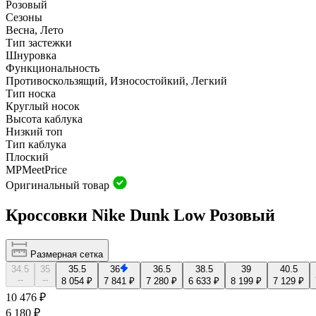
Розовый
Сезоны
Весна, Лето
Тип застежки
Шнуровка
Функциональность
Противоскользящий, Износостойкий, Легкий
Тип носка
Круглый носок
Высота каблука
Низкий топ
Тип каблука
Плоский
MP
Meet
Price
Оригинальный товар
Кроссовки Nike Dunk Low Розовый
Размерная сетка
34.5
35
35.5
36
36.5
38.5
39
40.5
--
--
8 054 ₽
7 841 ₽
7 280 ₽
6 633 ₽
8 199 ₽
7 129 ₽
10 476 ₽
6 180 ₽