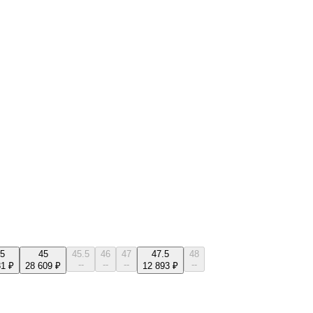
.5
45
45.5
46
47
47.5
48
--
--
--
--
81 ₽
28 609 ₽
12 893 ₽