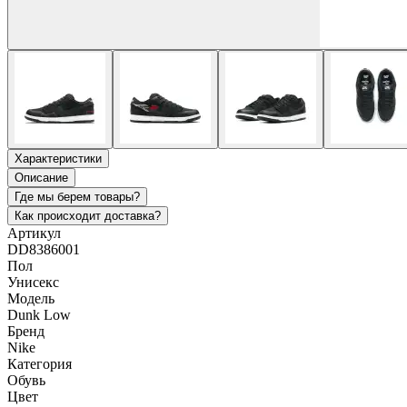
Характеристики
Описание
Где мы берем товары?
Как происходит доставка?
Артикул
DD8386001
Пол
Унисекс
Модель
Dunk Low
Бренд
Nike
Категория
Обувь
Цвет