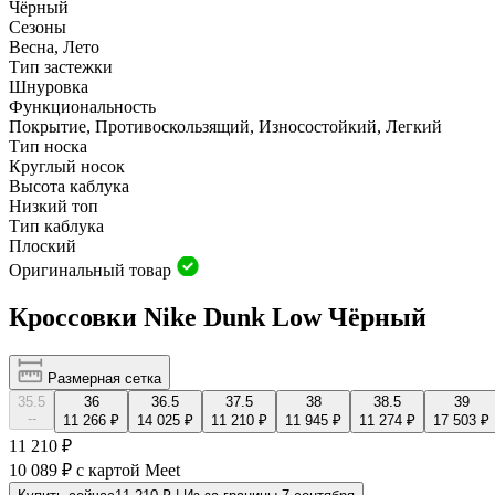
Чёрный
Сезоны
Весна, Лето
Тип застежки
Шнуровка
Функциональность
Покрытие, Противоскользящий, Износостойкий, Легкий
Тип носка
Круглый носок
Высота каблука
Низкий топ
Тип каблука
Плоский
Оригинальный товар
Кроссовки Nike Dunk Low Чёрный
Размерная сетка
35.5
36
36.5
37.5
38
38.5
39
--
11 266 ₽
14 025 ₽
11 210 ₽
11 945 ₽
11 274 ₽
17 503 ₽
11 210 ₽
10 089 ₽
с картой Meet