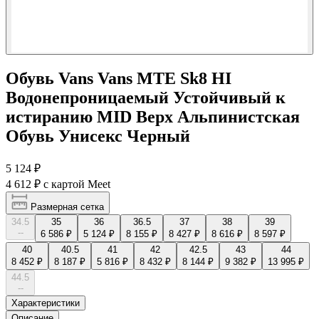
Обувь Vans Vans MTE Sk8 HI
Водонепроницаемый Устойчивый к
истиранию MID Верх Альпинистская
Обувь Унисекс Черный
5 124 ₽
4 612 ₽
с картой Meet
Размерная сетка
34.5
35
36
36.5
37
38
39
--
6 586 ₽
5 124 ₽
8 155 ₽
8 427 ₽
8 616 ₽
8 597 ₽
40
40.5
41
42
42.5
43
44
8 452 ₽
8 187 ₽
5 816 ₽
8 432 ₽
8 144 ₽
9 382 ₽
13 995 ₽
44.5
--
Характеристики
Описание