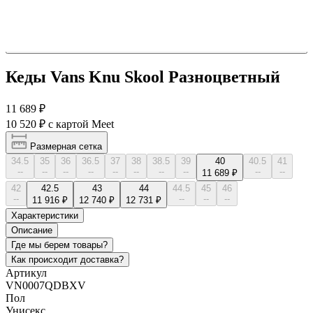
Кеды Vans Knu Skool Разноцветный
11 689 ₽
10 520 ₽
с картой Meet
Размерная сетка
34.5
35
36
36.5
37
38
38.5
39
40
40.5
41
--
--
--
--
--
--
--
--
--
--
11 689 ₽
42
42.5
43
44
44.5
45
46
--
--
--
--
11 916 ₽
12 740 ₽
12 731 ₽
Характеристики
Описание
Где мы берем товары?
Как происходит доставка?
Артикул
VN0007QDBXV
Пол
Унисекс