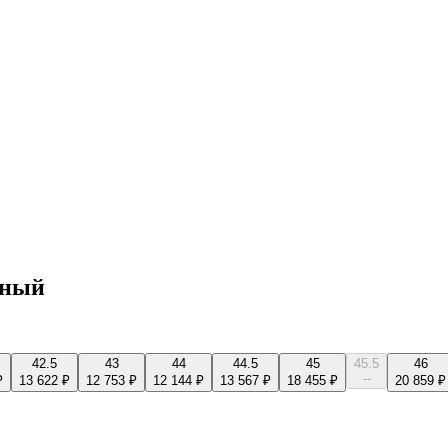
тный
42.5
43
44
44.5
45
45.5
46
--
₽
13 622 ₽
12 753 ₽
12 144 ₽
13 567 ₽
18 455 ₽
20 859 ₽