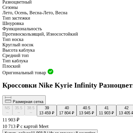
Разноцветный
Сезоны
Лето, Осень, Весна-Лето, Весна
Тип застежки
Шнуровка
Функциональность
Противоскользящий, Износостойкий
Тип носка
Круглый носок
Высота каблука
Средний топ
Тип каблука
Плоский
Оригинальный товар
Кроссовки Nike Kyrie Infinity Разноцве
Размерная сетка
NS
35.5
38.5
39
40
40.5
41
42
--
--
--
13 459 ₽
17 804 ₽
13 945 ₽
11 903 ₽
13 405 
11 903 ₽
10 713 ₽
с картой Meet