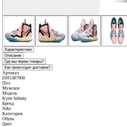
Характеристики
Описание
Где мы берем товары?
Как происходит доставка?
Артикул
DH5387900
Пол
Мужское
Модель
Kyrie Infinity
Бренд
Nike
Категория
Обувь
Цвет