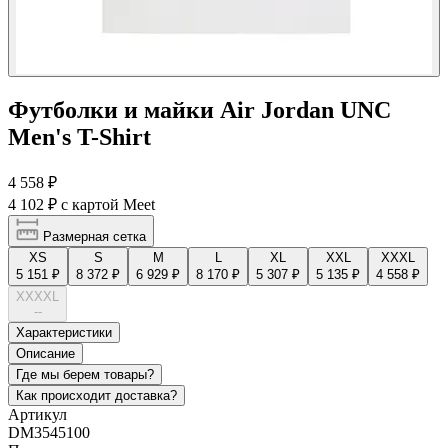
Футболки и майки Air Jordan UNC
Men's T-Shirt
4 558 ₽
4 102 ₽
с картой Meet
Размерная сетка
XS
S
M
L
XL
XXL
XXXL
5 151 ₽
8 372 ₽
6 929 ₽
8 170 ₽
5 307 ₽
5 135 ₽
4 558 ₽
XXXXL
--
Характеристики
Описание
Где мы берем товары?
Как происходит доставка?
Артикул
DM3545100