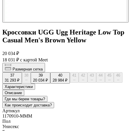
Кроссовки UGG Ugg Heritage Low Top
Casual Men's Brown Yellow
20 034 ₽
18 031 ₽
с картой Meet
Размерная сетка
37
38
39
40
41
42
43
44
45
46
--
--
--
--
--
--
--
31 293 ₽
20 034 ₽
28 984 ₽
Характеристики
Описание
Где мы берем товары?
Как происходит доставка?
Артикул
1170910-MMM
Пол
Унисекс