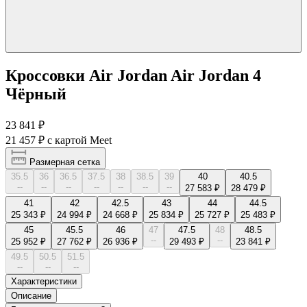
Кроссовки Air Jordan Air Jordan 4
Чёрный
23 841 ₽
21 457 ₽
с картой Meet
Размерная сетка
35.5
36
36.5
37.5
38
38.5
39
40
40.5
--
--
--
--
--
--
--
27 583 ₽
28 479 ₽
41
42
42.5
43
44
44.5
25 343 ₽
24 994 ₽
24 668 ₽
25 834 ₽
25 727 ₽
25 483 ₽
45
45.5
46
47
47.5
48
48.5
--
--
25 952 ₽
27 762 ₽
26 936 ₽
29 493 ₽
23 841 ₽
49.5
50.5
51.5
--
--
--
Характеристики
Описание