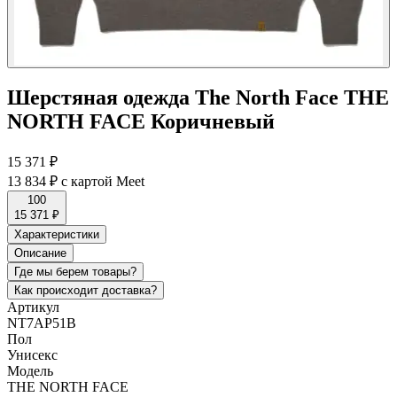
Шерстяная одежда The North Face THE
NORTH FACE Коричневый
15 371 ₽
13 834 ₽
с картой Meet
100
15 371 ₽
Характеристики
Описание
Где мы берем товары?
Как происходит доставка?
Артикул
NT7AP51B
Пол
Унисекс
Модель
THE NORTH FACE