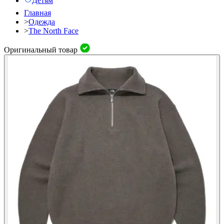
Детям
Главная
>
Одежда
>
The North Face
Оригинальный товар