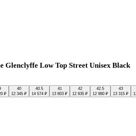
 Glenclyffe Low Top Street Unisex Black
9
40
40.5
41
42
42.5
43
20 ₽
12 345 ₽
14 574 ₽
13 803 ₽
12 935 ₽
12 980 ₽
13 315 ₽
1