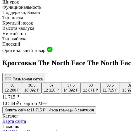
Шнурок
Функциональность
Поддержка, Баланс
Тип носка
Круглый носок
Высота каблука
Низкий топ
Тип каблука
Плоский
Оригинальный товар
Кроссовки The North Face The North Face
Размерная сетка
36
36.5
37
37.5
38
38.5
3
12 200 ₽
18 092 ₽
12 120 ₽
14 092 ₽
12 871 ₽
11 715 ₽
13 9
11 715 ₽
10 544 ₽
с картой Meet
Купить сейчас
11 715 ₽ | Из-за границы 8 сентября
Каталог
Карта сайта
Помощь