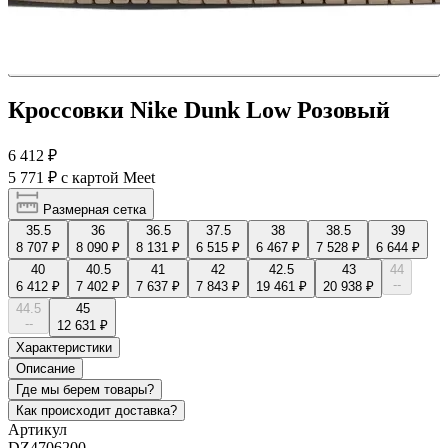
Кроссовки Nike Dunk Low Розовый
6 412 ₽
5 771 ₽
с картой Meet
Размерная сетка
35.5
36
36.5
37.5
38
38.5
39
8 707 ₽
8 090 ₽
8 131 ₽
6 515 ₽
6 467 ₽
7 528 ₽
6 644 ₽
40
40.5
41
42
42.5
43
44
--
6 412 ₽
7 402 ₽
7 637 ₽
7 843 ₽
19 461 ₽
20 938 ₽
44.5
45
--
12 631 ₽
Характеристики
Описание
Где мы берем товары?
Как происходит доставка?
Артикул
DZ4706200