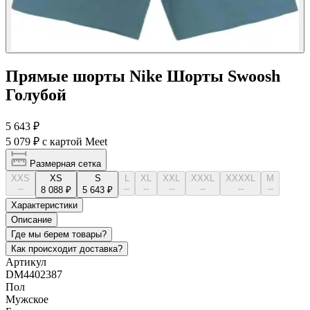
Прямые шорты Nike Шорты Swoosh
Голубой
5 643 ₽
5 079 ₽
с картой Meet
Размерная сетка
XXS
XS
S
L
XL
XXL
XXXL
XXXXL
М
--
--
--
--
--
--
--
8 088 ₽
5 643 ₽
Характеристики
Описание
Где мы берем товары?
Как происходит доставка?
Артикул
DM4402387
Пол
Мужское