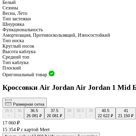
Белый
Сезоны
Весна, Лето
Тип застежки
Шнуровка
Функциональность
Амортизация, Противоскользящий, Износостойкий
Тип носка
Круглый носок
Высота каблука
Средний топ
Тип каблука
Плоский
Оригинальный товар
Кроссовки Air Jordan Air Jordan 1 Mid
Размерная сетка
35.5
36
36.5
37.5
38
38.5
39
40.5
41
--
--
--
--
--
26 081 ₽
26 081 ₽
22 622 ₽
21 150 ₽
17 060 ₽
15 354 ₽
с картой Meet