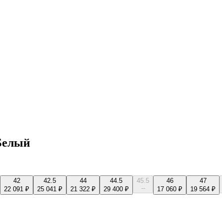
 Белый
42
42.5
44
44.5
45.5
46
47
--
22 091 ₽
25 041 ₽
21 322 ₽
29 400 ₽
17 060 ₽
19 564 ₽