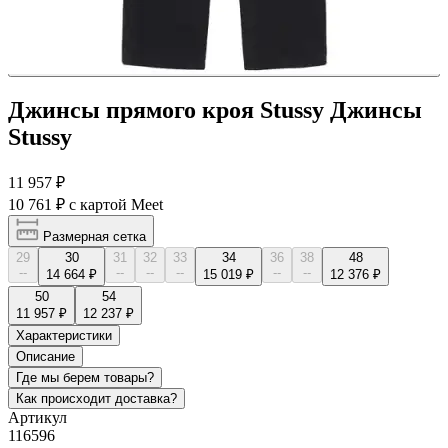
Джинсы прямого кроя Stussy Джинсы
Stussy
11 957 ₽
10 761 ₽
с картой Meet
Размерная сетка
29
30
31
32
33
34
36
38
48
--
--
--
--
--
--
14 664 ₽
15 019 ₽
12 376 ₽
50
54
11 957 ₽
12 237 ₽
Характеристики
Описание
Где мы берем товары?
Как происходит доставка?
Артикул
116596