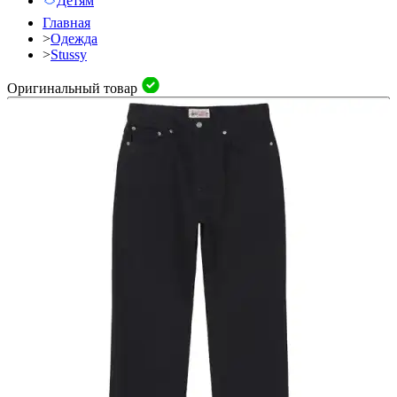
Детям
Главная
>
Одежда
>
Stussy
Оригинальный товар