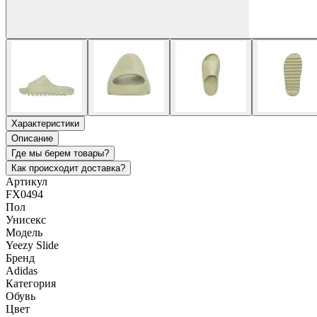
Характеристики
Описание
Где мы берем товары?
Как происходит доставка?
Артикул
FX0494
Пол
Унисекс
Модель
Yeezy Slide
Бренд
Adidas
Категория
Обувь
Цвет