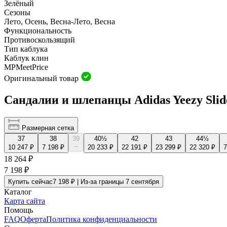
Зелёный
Сезоны
Лето, Осень, Весна-Лето, Весна
Функциональность
Противоскользящий
Тип каблука
Каблук клин
MP
Meet
Price
Оригинальный товар
Сандалии и шлепанцы Adidas Yeezy Sli
Размерная сетка
37
38
39
40½
42
43
44½
--
10 247 ₽
7 198 ₽
20 233 ₽
22 191 ₽
23 299 ₽
22 320 ₽
7
18 264 ₽
7 198 ₽
Купить сейчас
7 198 ₽ | Из-за границы 7 сентября
Каталог
Карта сайта
Помощь
FAQ
Оферта
Политика конфиденциальности