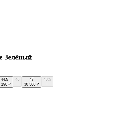
de Зелёный
44.5
46
47
48½
--
--
 198 ₽
30 508 ₽