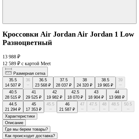
Кроссовки Air Jordan Air Jordan 1 Low
Разноцветный
13 988 ₽
12 589 ₽
с картой Meet
Размерная сетка
35.5
36
36.5
37.5
38
38.5
39
--
--
14 507 ₽
23 568 ₽
28 037 ₽
24 320 ₽
19 965 ₽
40.5
41
42
42.5
43
44
28 515 ₽
29 525 ₽
19 982 ₽
18 070 ₽
18 904 ₽
13 988 ₽
44.5
45
45.5
46
47
47.5
48
48.5
50.5
--
--
--
--
--
--
21 294 ₽
17 353 ₽
21 587 ₽
Характеристики
Описание
Где мы берем товары?
Как происходит доставка?