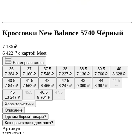
Кроссовки New Balance 5740 Чёрный
7 136 ₽
6 422 ₽
с картой Meet
Размерная сетка
36
37
37.5
38
38.5
39.5
40
7 384 ₽
7 160 ₽
7 548 ₽
7 227 ₽
7 136 ₽
7 766 ₽
8 628 ₽
40.5
41.5
42
42.5
43
44
44.5
--
7 847 ₽
7 562 ₽
8 466 ₽
8 247 ₽
9 360 ₽
8 967 ₽
45
45.5
46.5
47.5
--
--
13 247 ₽
9 704 ₽
Характеристики
Описание
Где мы берем товары?
Как происходит доставка?
Артикул
M5740VL1