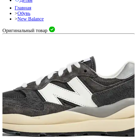
Детям
Главная
>
Обувь
>
New Balance
Оригинальный товар