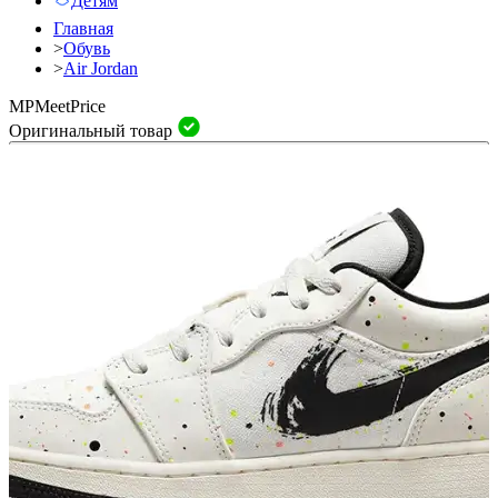
Детям
Главная
>
Обувь
>
Air Jordan
MP
Meet
Price
Оригинальный товар