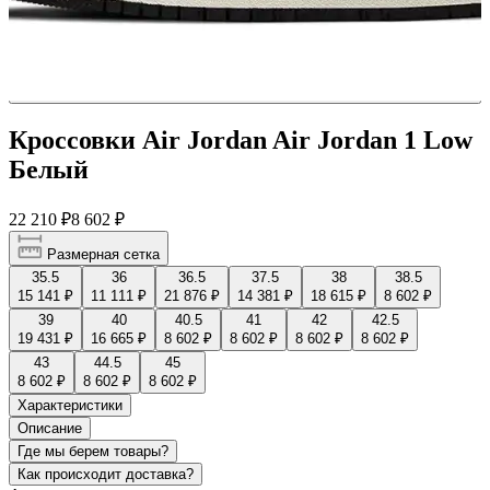
Кроссовки Air Jordan Air Jordan 1 Low
Белый
22 210 ₽
8 602 ₽
Размерная сетка
35.5
36
36.5
37.5
38
38.5
15 141 ₽
11 111 ₽
21 876 ₽
14 381 ₽
18 615 ₽
8 602 ₽
39
40
40.5
41
42
42.5
19 431 ₽
16 665 ₽
8 602 ₽
8 602 ₽
8 602 ₽
8 602 ₽
43
44.5
45
8 602 ₽
8 602 ₽
8 602 ₽
Характеристики
Описание
Где мы берем товары?
Как происходит доставка?