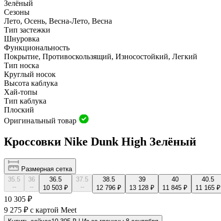
Зелёный
Сезоны
Лето, Осень, Весна-Лето, Весна
Тип застежки
Шнуровка
Функциональность
Покрытие, Противоскользящий, Износостойкий, Легкий
Тип носка
Круглый носок
Высота каблука
Хай-топы
Тип каблука
Плоский
Оригинальный товар
Кроссовки Nike Dunk High Зелёный
Размерная сетка
35.5
36
36.5
37.5
38.5
39
40
40.5
--
--
--
10 503 ₽
12 796 ₽
13 128 ₽
11 845 ₽
11 165 ₽
10 305 ₽
9 275 ₽
с картой Meet