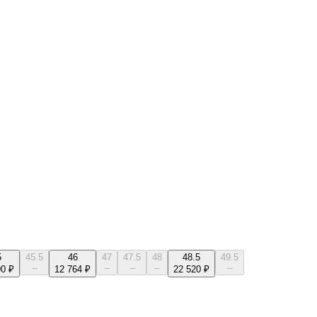
5
45.5
46
47
47.5
48
48.5
49.5
--
--
--
--
--
90 ₽
12 764 ₽
22 520 ₽