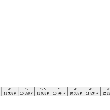
41
42
42.5
43
44
44.5
4
11 339 ₽
10 558 ₽
11 053 ₽
10 764 ₽
10 305 ₽
11 534 ₽
12 2