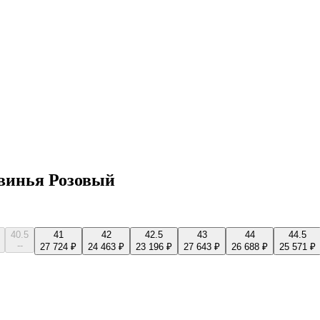
свинья Розовый
40.5
41
42
42.5
43
44
44.5
--
27 724 ₽
24 463 ₽
23 196 ₽
27 643 ₽
26 688 ₽
25 571 ₽