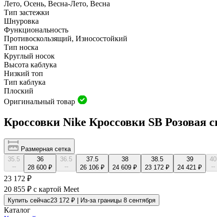
Лето, Осень, Весна-Лето, Весна
Тип застежки
Шнуровка
Функциональность
Противоскользящий, Износостойкий
Тип носка
Круглый носок
Высота каблука
Низкий топ
Тип каблука
Плоский
Оригинальный товар
Кроссовки Nike Кроссовки SB Розовая 
Размерная сетка
35.5
36
36.5
37.5
38
38.5
39
40
--
--
--
28 600 ₽
26 106 ₽
24 609 ₽
23 172 ₽
24 421 ₽
23 172 ₽
20 855 ₽
с картой Meet
Купить сейчас
23 172 ₽ | Из-за границы 8 сентября
Каталог