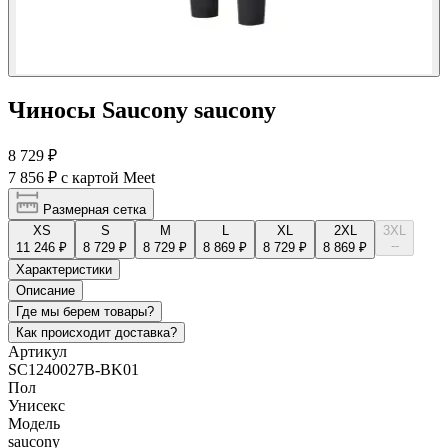
Чиносы Saucony saucony
8 729 ₽
7 856 ₽
с картой Meet
Размерная сетка
XS
S
M
L
XL
2XL
3XL
--
11 246 ₽
8 729 ₽
8 729 ₽
8 869 ₽
8 729 ₽
8 869 ₽
Характеристики
Описание
Где мы берем товары?
Как происходит доставка?
Артикул
SC1240027B-BK01
Пол
Унисекс
Модель
saucony