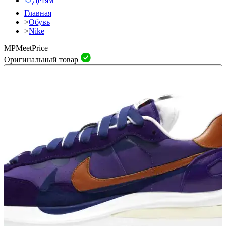
Детям
Главная
>
Обувь
>
Nike
MP
Meet
Price
Оригинальный товар