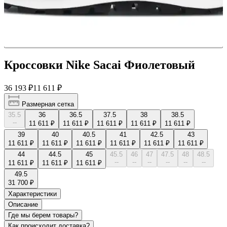
Кроссовки Nike Sacai Фиолетовый
36 193 ₽
11 611 ₽
Размерная сетка
35.5
36
36.5
37.5
38
38.5
--
11 611 ₽
11 611 ₽
11 611 ₽
11 611 ₽
11 611 ₽
39
40
40.5
41
42.5
43
11 611 ₽
11 611 ₽
11 611 ₽
11 611 ₽
11 611 ₽
11 611 ₽
44
44.5
45
45.5
46
47
47.5
48
48.5
--
--
--
--
--
--
11 611 ₽
11 611 ₽
11 611 ₽
49.5
31 700 ₽
Характеристики
Описание
Где мы берем товары?
Как происходит доставка?