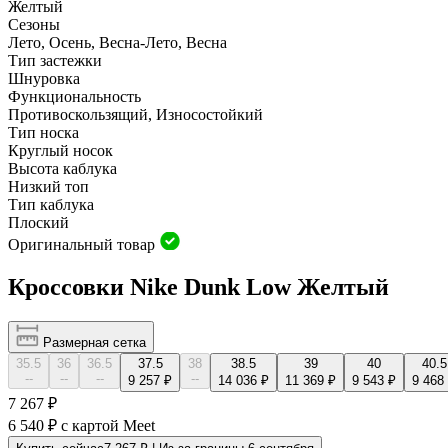
Желтый
Сезоны
Лето, Осень, Весна-Лето, Весна
Тип застежки
Шнуровка
Функциональность
Противоскользящий, Износостойкий
Тип носка
Круглый носок
Высота каблука
Низкий топ
Тип каблука
Плоский
Оригинальный товар
Кроссовки Nike Dunk Low Желтый
Размерная сетка
35.5
36
36.5
37.5
38
38.5
39
40
40.5
--
--
--
--
9 257 ₽
14 036 ₽
11 369 ₽
9 543 ₽
9 468
7 267 ₽
6 540 ₽
с картой Meet