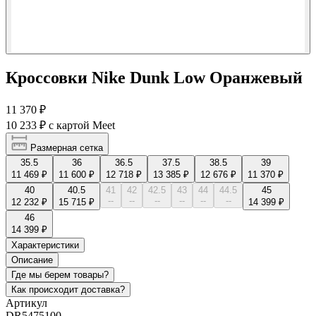
Кроссовки Nike Dunk Low Оранжевый
11 370 ₽
10 233 ₽
с картой Meet
Размерная сетка
35.5
36
36.5
37.5
38.5
39
11 469 ₽
11 600 ₽
12 718 ₽
13 385 ₽
12 676 ₽
11 370 ₽
40
40.5
41
42
42.5
43
44
44.5
45
--
--
--
--
--
--
12 232 ₽
15 715 ₽
14 399 ₽
46
14 399 ₽
Характеристики
Описание
Где мы берем товары?
Как происходит доставка?
Артикул
DR5475100