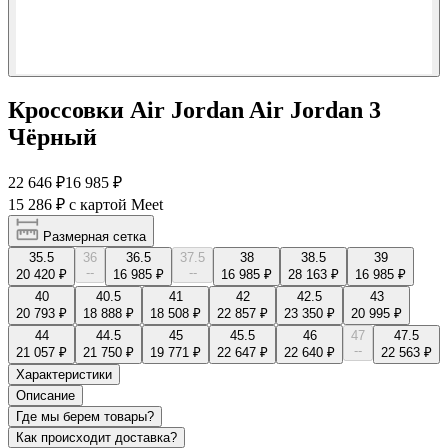
Кроссовки Air Jordan Air Jordan 3
Чёрный
22 646 ₽
16 985 ₽
15 286 ₽
с картой Meet
Размерная сетка
35.5
36
36.5
37.5
38
38.5
39
--
--
20 420 ₽
16 985 ₽
16 985 ₽
28 163 ₽
16 985 ₽
40
40.5
41
42
42.5
43
20 793 ₽
18 888 ₽
18 508 ₽
22 857 ₽
23 350 ₽
20 995 ₽
44
44.5
45
45.5
46
47
47.5
--
21 057 ₽
21 750 ₽
19 771 ₽
22 647 ₽
22 640 ₽
22 563 ₽
Характеристики
Описание
Где мы берем товары?
Как происходит доставка?