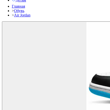
Детям
Главная
>
Обувь
>
Air Jordan