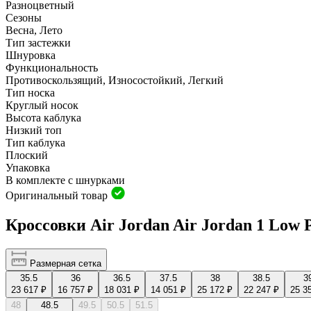
Разноцветный
Сезоны
Весна, Лето
Тип застежки
Шнуровка
Функциональность
Противоскользящий, Износостойкий, Легкий
Тип носка
Круглый носок
Высота каблука
Низкий топ
Тип каблука
Плоский
Упаковка
В комплекте с шнурками
Оригинальный товар
Кроссовки Air Jordan Air Jordan 1 Low
Размерная сетка
35.5
36
36.5
37.5
38
38.5
3
23 617 ₽
16 757 ₽
18 031 ₽
14 051 ₽
25 172 ₽
22 247 ₽
25 3
48
48.5
49.5
50.5
51.5