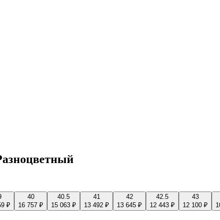
 Разноцветный
9
40
40.5
41
42
42.5
43
59 ₽
16 757 ₽
15 063 ₽
13 492 ₽
13 645 ₽
12 443 ₽
12 100 ₽
1