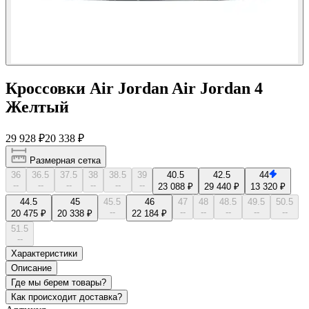
Кроссовки Air Jordan Air Jordan 4
Желтый
29 928 ₽
20 338 ₽
Размерная сетка
36
36.5
37.5
38
38.5
39
40.5
42.5
44
--
--
--
--
--
--
23 088 ₽
29 440 ₽
13 320 ₽
44.5
45
45.5
46
47
48
48.5
49.5
50.5
--
--
--
--
--
--
20 475 ₽
20 338 ₽
22 184 ₽
51.5
--
Характеристики
Описание
Где мы берем товары?
Как происходит доставка?