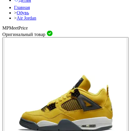
Детям
Главная
>
Обувь
>
Air Jordan
MP
Meet
Price
Оригинальный товар