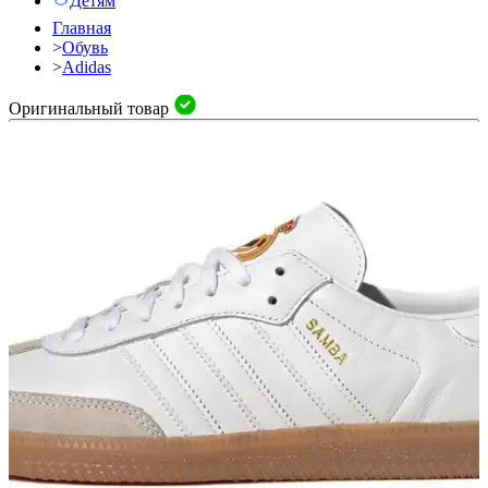
Детям
Главная
>
Обувь
>
Adidas
Оригинальный товар