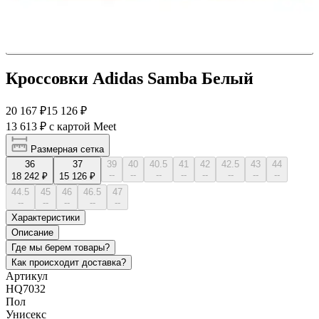
Кроссовки Adidas Samba Белый
20 167 ₽
15 126 ₽
13 613 ₽
с картой Meet
Размерная сетка
36
37
39
40
40.5
41
42
42.5
43
44
--
--
--
--
--
--
--
--
18 242 ₽
15 126 ₽
44.5
45
46
46.5
47
--
--
--
--
--
Характеристики
Описание
Где мы берем товары?
Как происходит доставка?
Артикул
HQ7032
Пол
Унисекс