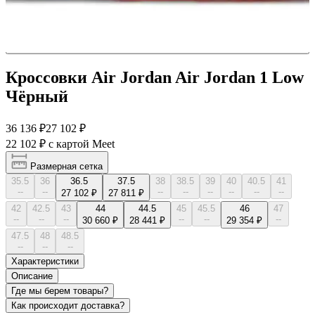
Кроссовки Air Jordan Air Jordan 1 Low
Чёрный
36 136 ₽
27 102 ₽
22 102 ₽
с картой Meet
Размерная сетка
35.5
36
36.5
37.5
38
38.5
39
40
40.5
41
--
--
--
--
--
--
--
--
27 102 ₽
27 811 ₽
42
42.5
43
44
44.5
45
45.5
46
47
--
--
--
--
--
--
30 660 ₽
28 441 ₽
29 354 ₽
47.5
48
48.5
--
--
--
Характеристики
Описание
Где мы берем товары?
Как происходит доставка?