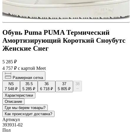
Обувь Puma PUMA Термический
Амортизирующий Короткий Сноубутс
Женские Снег
5 285 ₽
4 757 ₽
с картой Meet
Размерная сетка
NS
35.5
36
37
38
--
7 548 ₽
5 285 ₽
6 718 ₽
5 805 ₽
Характеристики
Описание
Где мы берем товары?
Как происходит доставка?
Артикул
393931-02
Пол